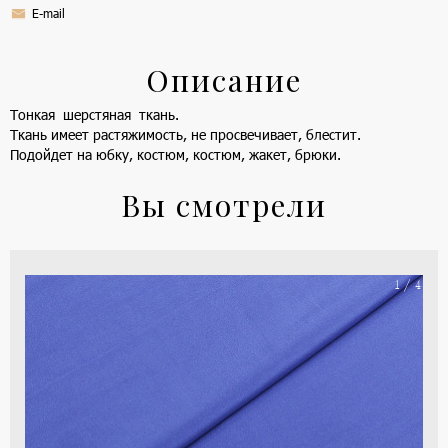
E-mail
Описание
Тонкая шерстяная ткань.
Ткань имеет растяжимость, не просвечивает, блестит.
Подойдет на юбку, костюм, костюм, жакет, брюки.
Вы смотрели
На
1 / 4
ше
(ка
цве
-
си