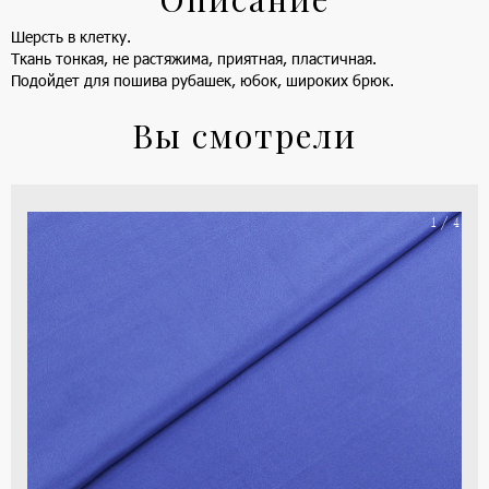
Шерсть в клетку.
Ткань тонкая, не растяжима, приятная, пластичная.
Подойдет для пошива рубашек, юбок, широких брюк.
Вы смотрели
На
1 / 4
ше
(ка
цве
-
си