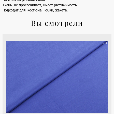
Ткань не просвечивает, имеет растяжимость.
Подходит для костюма, юбки, жакета.
Вы смотрели
На
1 / 4
ше
(ка
цве
-
си