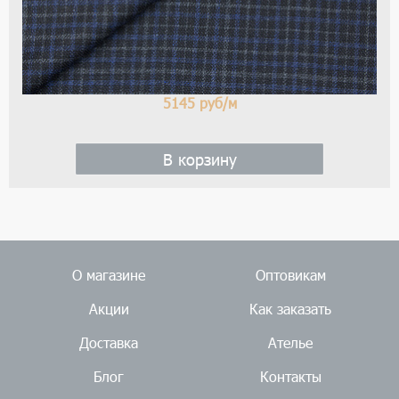
5145
руб/м
В корзину
О магазине
Оптовикам
Акции
Как заказать
Доставка
Ателье
Блог
Контакты