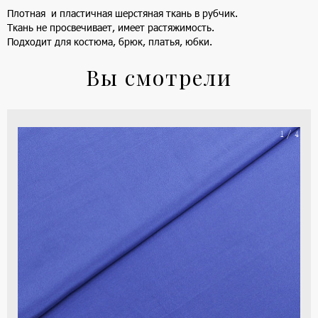
Плотная и пластичная шерстяная ткань в рубчик.
Ткань не просвечивает, имеет растяжимость.
Подходит для костюма, брюк, платья, юбки.
Вы смотрели
На
1 / 4
ше
(ка
цве
-
си