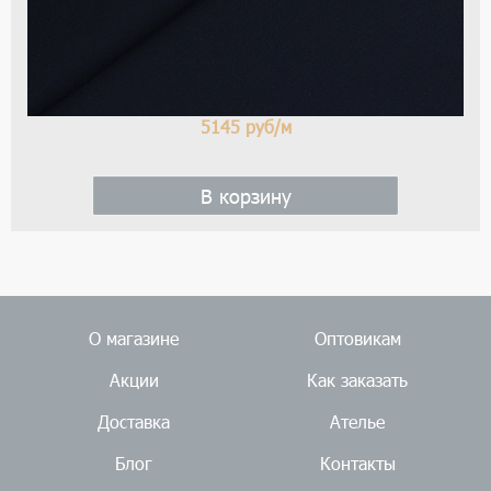
5145
руб/м
В корзину
О магазине
Оптовикам
Акции
Как заказать
Доставка
Ателье
Блог
Контакты