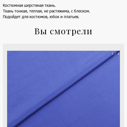
Костюмная шерстяная ткань.
Ткань тонкая, теплая, не растяжима, с блеском.
Подойдет для костюмов, юбок и платьев.
Вы смотрели
На
1 / 4
ше
(ка
цве
-
си