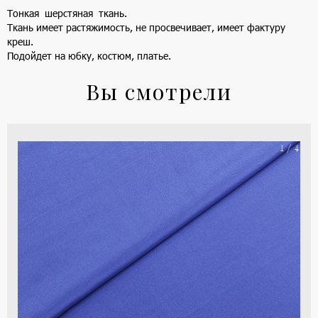
Тонкая шерстяная ткань.
Ткань имеет растяжимость, не просвечивает, имеет фактуру
креш.
Подойдет на юбку, костюм, платье.
Вы смотрели
На
1 / 4
ше
(ка
цве
-
си