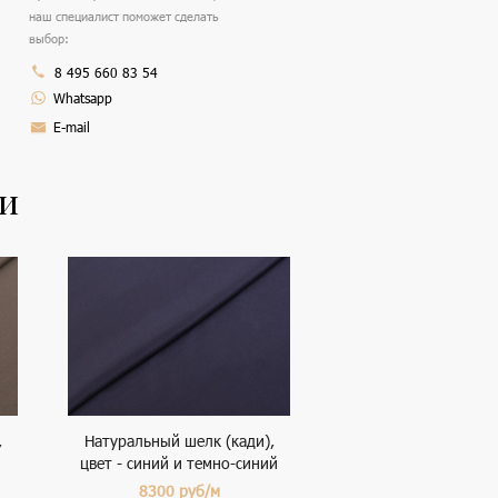
наш специалист поможет сделать
выбор:
8 495 660 83 54
Whatsapp
E-mail
ли
,
Натуральный шелк (кади),
цвет - синий и темно-синий
8300
руб/м