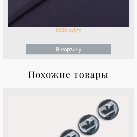
8300
руб/м
В корзину
Похожие товары
Пу
1 / 2
тип
Arm
цве
-
зе