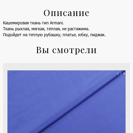
Описание
Кашемировая ткань тип Armani.
Ткань рыхлая, мягкая, теплая, не растяжима.
Подойдет на теплую рубашку, платье, юбку, пиджак.
Вы смотрели
На
1 / 4
ше
(ка
цве
-
си