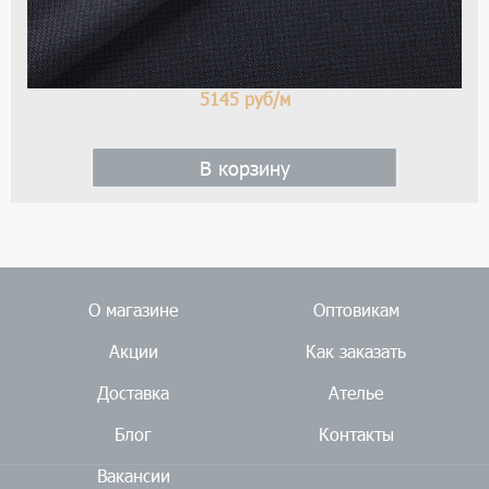
5145
руб/м
В корзину
О магазине
Оптовикам
Акции
Как заказать
Доставка
Ателье
Блог
Контакты
Вакансии