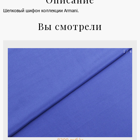
Шелковый шифон коллекции Armani.
Вы смотрели
На
1 / 4
ше
(ка
цве
-
си