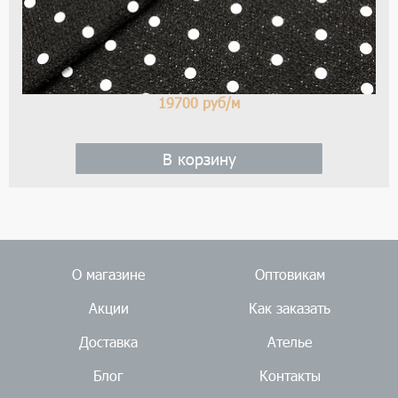
19700
руб/м
В корзину
О магазине
Оптовикам
Акции
Как заказать
Доставка
Ателье
Блог
Контакты