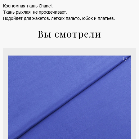
Костюмная ткань Chanel.
Ткань рыхлая, не просвечивает.
Подойдет для жакетов, легких пальто, юбок и платьев.
Вы смотрели
На
1 / 4
ше
(ка
цве
-
си