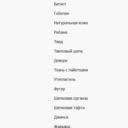
Батист
Гобелен
Натуральная кожа
Рибана
Твид
Твиловый шелк
Деворе
Ткань с пайетками
Утеплитель
Футер
Шелковая органза
Шелковая тафта
Джинса
Жаккард