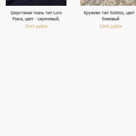
Шерстяная ткань тип Loro
Кружево тип Solstiss, цвет 
Piana, цвет - сиреневый,
бежевый
темно-синий, полоска
5145
руб/м
6300
руб/м