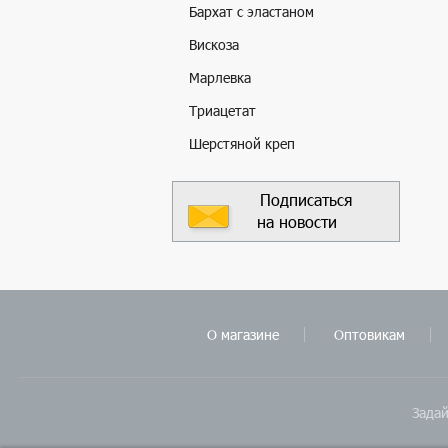
Бархат с эластаном
Вискоза
Марлевка
Триацетат
Шерстяной креп
Подписаться
на новости
О магазине
Оптовикам
Задай