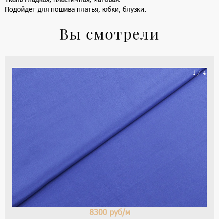
Подойдет для пошива платья, юбки, блузки.
Вы смотрели
На
1 / 4
ше
(ка
цве
-
си
8300
руб/м