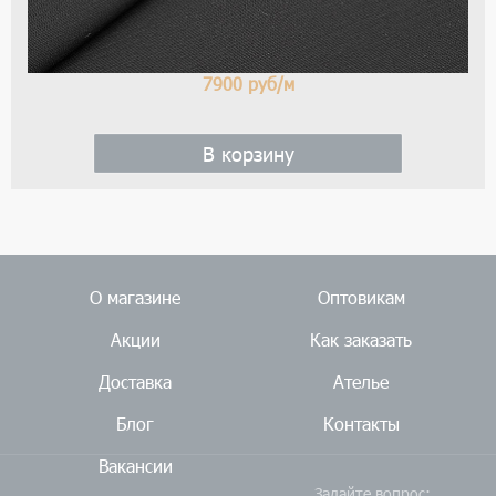
7900
руб/м
В корзину
О магазине
Оптовикам
Акции
Как заказать
Доставка
Ателье
Блог
Контакты
Вакансии
Задайте вопрос: