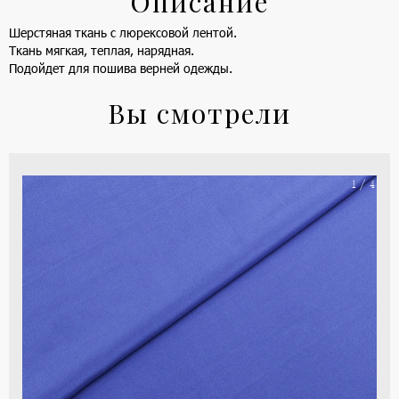
Описание
Шерстяная ткань с люрексовой лентой.
Ткань мягкая, теплая, нарядная.
Подойдет для пошива верней одежды.
Вы смотрели
На
1 / 4
ше
(ка
цве
-
си