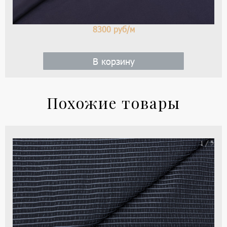
8300
руб/м
В корзину
Похожие товары
Хл
1 / 5
тка
тип
Arm
цве
-
тем
си