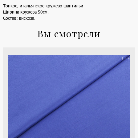
Тонкое, итальянское кружево шантильи
Ширина кружева 50см.
Состав: вискоза.
Вы смотрели
На
1 / 4
ше
(ка
цве
-
си