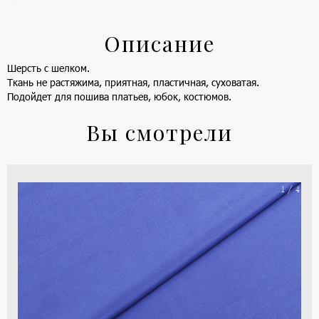
Описание
Шерсть с шелком.
Ткань не растяжима, приятная, пластичная, суховатая.
Подойдет для пошива платьев, юбок, костюмов.
Вы смотрели
На
1 / 4
ше
(ка
цве
-
си