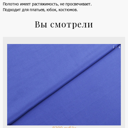
Полотно имеет растяжимость, не просвечивает.
Подходит для платьев, юбок, костюмов.
Вы смотрели
На
1 / 4
ше
(ка
цве
-
си