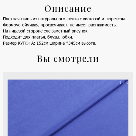
Описание
Плотная ткань из натурального шелка с вискозой и люрексом.
Формоустойчивая, просвечивает, не имеет растяжимость.
На лицевой стороне еле заметный рисунок.
Подходит для платья, блузы, юбки.
Размер КУПОНА: 152см ширина *345см высота.
Вы смотрели
На
1 / 4
ше
(ка
цве
-
си