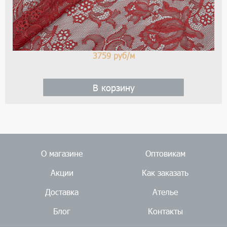
3759
руб/м
В корзину
О магазине
Оптовикам
Акции
Как заказать
Доставка
Ателье
Блог
Контакты