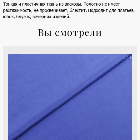
Тонкая и пластичная ткань из вискозы. Полотно не имеет
растяжимость, не просвечивает, блестит. Подходит для платьев,
юбок, блузок, вечерних изделий.
Вы смотрели
На
1 / 4
ше
(ка
цве
-
си