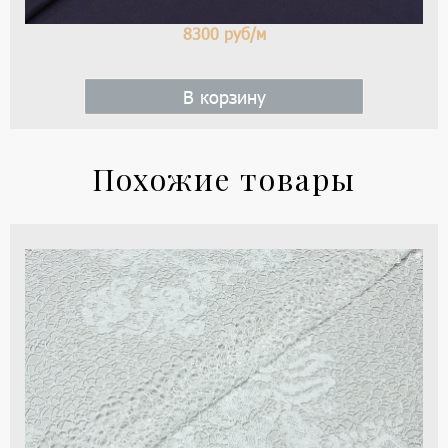
8300
руб/м
В корзину
Похожие товары
Кр
1 / 5
цве
-
бе