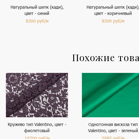
Натуральный шелк (кади),
Натуральный шелк (кади)
цвет - синий
цвет - коричневый
8300
руб/м
8300
руб/м
Похожие тов
Кружево тип Valentino, цвет -
Однотонная вискоза тип
фиолетовый
Valentino, цвет - зеленый
10700
руб/м
5985
руб/м