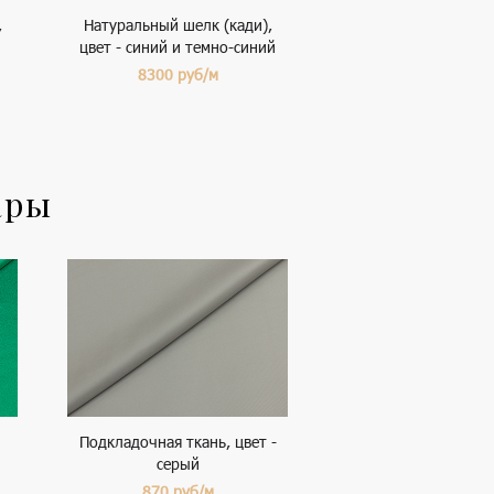
,
Натуральный шелк (кади),
цвет - синий и темно-синий
8300
руб/м
ары
Подкладочная ткань, цвет -
серый
870
руб/м