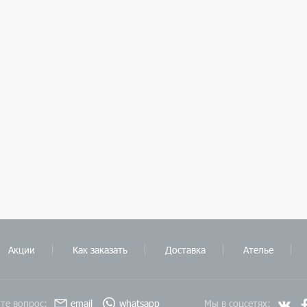
Акции
Как заказать
Доставка
Ателье
те вопрос:
email
whatsapp
Мы в соцсетях: