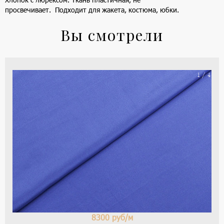
просвечивает. Подходит для жакета, костюма, юбки.
Вы смотрели
На
1 / 4
ше
(ка
цве
-
си
8300
руб/м