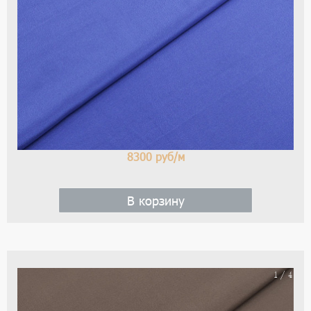
цве
-
си
8300
руб/м
В корзину
На
1 / 4
ше
(ка