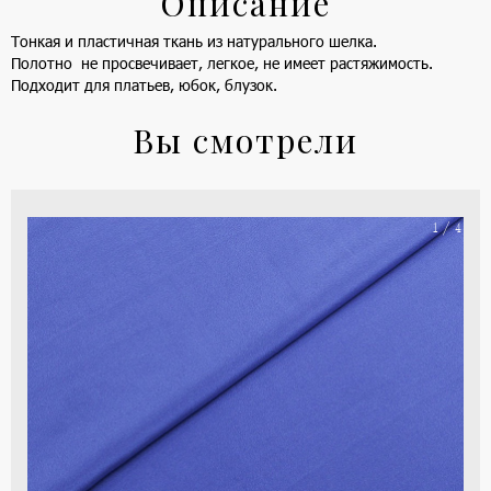
Описание
Тонкая и пластичная ткань из натурального шелка.
Полотно не просвечивает, легкое, не имеет растяжимость.
Подходит для платьев, юбок, блузок.
Вы смотрели
На
1 / 4
ше
(ка
цве
-
си