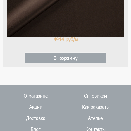
4914
руб/м
В корзину
О магазине
Оптовикам
Акции
Как заказать
Доставка
Ателье
Блог
Контакты