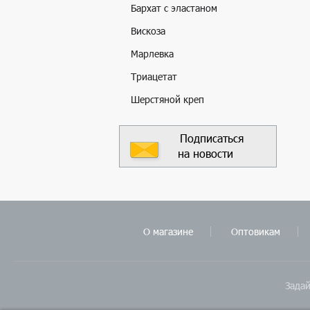
Бархат с эластаном
Вискоза
Марлевка
Триацетат
Шерстяной креп
Подписаться
на новости
О магазине
Оптовикам
Задай