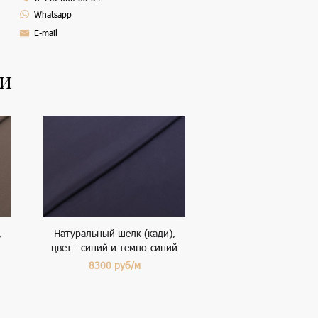
Whatsapp
E-mail
ли
,
Натуральный шелк (кади),
цвет - синий и темно-синий
8300
руб/м