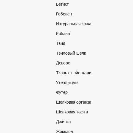
Батист
Гобелен
Натуральная кожа
Рибана
Твид
Твиловый шелк
Деворе
Ткань с пайетками
Утеплитель
Футер
Шелковая органза
Шелковая тафта
Джинса
Жаккард