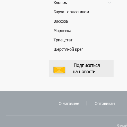
Хлопок
Бархат с эластаном
Вискоза
Марлевка
Триацетат
Шерстяной креп
Подписаться
на новости
О магазине
Оптовикам
Задай