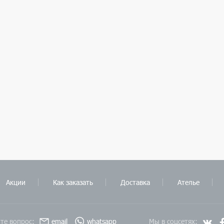
Акции
Как заказать
Доставка
Ателье
те вопрос:
email
whatsapp
Мы в соцсетях: