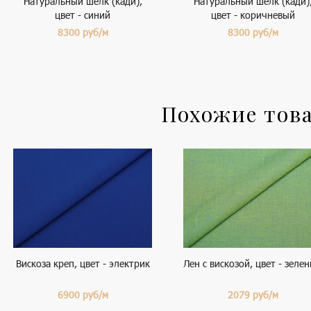
Натуральный шелк (кади),
Натуральный шелк (кади)
цвет - синий
цвет - коричневый
8300
руб/м
8300
руб/м
Похожие тов
Вискоза креп, цвет - электрик
Лен с вискозой, цвет - зеле
6900
руб/м
2079
руб/м