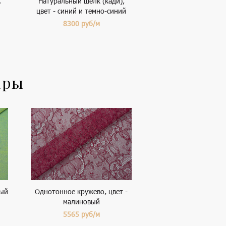
,
Натуральный шелк (кади),
цвет - синий и темно-синий
8300
руб/м
ары
ный
Однотонное кружево, цвет -
малиновый
5565
руб/м